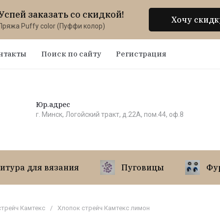
Успей заказать со скидкой!
Хочу скидк
Пряжа Puffy color (Пуффи колор)
нтакты
Поиск по сайту
Регистрация
Юр.адрес
г. Минск, Логойский тракт, д.22А, пом.44, оф.8
итура для вязания
Пуговицы
Фу
стрейч Камтекс
/
Хлопок стрейч Камтекс лимон