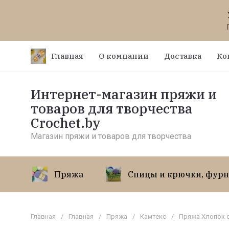
Главная
О компании
Доставка
Ко
Интернет-магазин пряжи и
товаров для творчества
Crochet.by
Магазин пряжи и товаров для творчества
Пряжа
Спицы и крючки, фурн
Главная
/
Главная
/
Пряжа
/
Камтекс
/
Пряжа Хлопок 