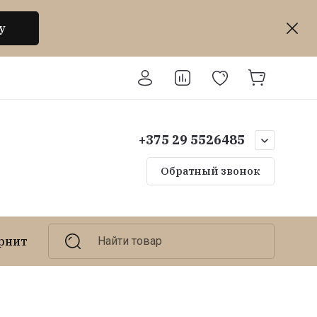
у
+375 29 5526485
Обратный звонок
рнитура для игрушек
Найти товар
Валяние, фелтинг