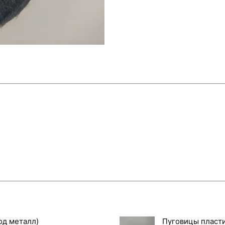
од металл)
Пуговицы пласти