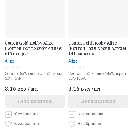
Cotton Gold Hobby Alize
Cotton Gold Hobby Alize
(Коттон Голд Хобби Ализе)
(Коттон Голд Хобби Ализе)
610 нефрит
141 василек
Alize
Alize
Состав: 55% хлопок/ 45% акрил.
Состав: 55% хлопок/ 45% акрил.
50г./165м.
50г./165м.
3.16
3.16
BYN
/
шт.
BYN
/
шт.
Нет в наличии
Нет в наличии
К сравнению
К сравнению
В избранное
В избранное