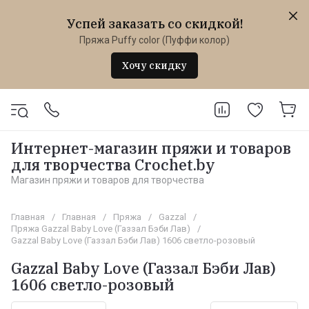
Успей заказать со скидкой!
Пряжа Puffy color (Пуффи колор)
Хочу скидку
Интернет-магазин пряжи и товаров
для творчества Crochet.by
Магазин пряжи и товаров для творчества
Главная
/
Главная
/
Пряжа
/
Gazzal
/
Пряжа Gazzal Baby Love (Газзал Бэби Лав)
/
Gazzal Baby Love (Газзал Бэби Лав) 1606 светло-розовый
Gazzal Baby Love (Газзал Бэби Лав)
1606 светло-розовый