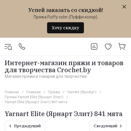
Успей заказать со скидкой!
Пряжа Puffy color (Пуффи колор)
Хочу скидку
Интернет-магазин пряжи и товаров
для творчества Crochet.by
Магазин пряжи и товаров для творчества
Главная
/
Главная
/
Пряжа
/
YarnArt (ЯрнАрт)
/
Пряжа Yarnart Elite (Ярнарт Элит)
/
Yarnart Elite (Ярнарт Элит) 841 мята
Yarnart Elite (Ярнарт Элит) 841 мята
Предыдущий
Следующий