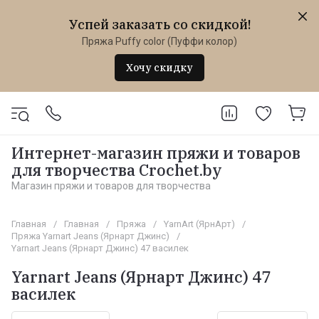
Успей заказать со скидкой!
Пряжа Puffy color (Пуффи колор)
Хочу скидку
Интернет-магазин пряжи и товаров
для творчества Crochet.by
Магазин пряжи и товаров для творчества
Главная
/
Главная
/
Пряжа
/
YarnArt (ЯрнАрт)
/
Пряжа Yarnart Jeans (Ярнарт Джинс)
/
Yarnart Jeans (Ярнарт Джинс) 47 василек
Yarnart Jeans (Ярнарт Джинс) 47
василек